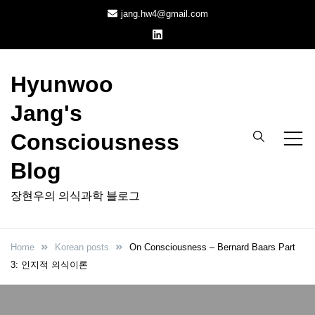
Skip
jang.hw4@gmail.com
to
content
Hyunwoo
Jang's
Consciousness
Blog
장현우의 의식과학 블로그
Home
Korean posts
On Consciousness – Bernard Baars Part
3: 인지적 의식이론