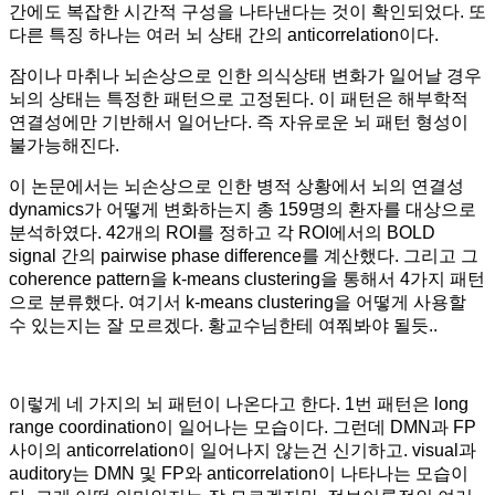
간에도 복잡한 시간적 구성을 나타낸다는 것이 확인되었다. 또
다른 특징 하나는 여러 뇌 상태 간의 anticorrelation이다.
잠이나 마취나 뇌손상으로 인한 의식상태 변화가 일어날 경우
뇌의 상태는 특정한 패턴으로 고정된다. 이 패턴은 해부학적
연결성에만 기반해서 일어난다. 즉 자유로운 뇌 패턴 형성이
불가능해진다.
이 논문에서는 뇌손상으로 인한 병적 상황에서 뇌의 연결성
dynamics가 어떻게 변화하는지 총 159명의 환자를 대상으로
분석하였다. 42개의 ROI를 정하고 각 ROI에서의 BOLD
signal 간의 pairwise phase difference를 계산했다. 그리고 그
coherence pattern을 k-means clustering을 통해서 4가지 패턴
으로 분류했다. 여기서 k-means clustering을 어떻게 사용할
수 있는지는 잘 모르겠다. 황교수님한테 여쭤봐야 될듯..
이렇게 네 가지의 뇌 패턴이 나온다고 한다. 1번 패턴은 long
range coordination이 일어나는 모습이다. 그런데 DMN과 FP
사이의 anticorrelation이 일어나지 않는건 신기하고. visual과
auditory는 DMN 및 FP와 anticorrelation이 나타나는 모습이