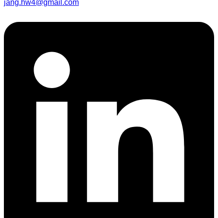
jang.hw4@gmail.com