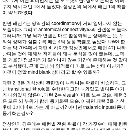
다. 그게 어떤 의미인지는 잘 모르겠지만. 정보이론적인 여러
수치 역시 패턴 1에서 높았다. 정상인의 뇌에서 패턴 1의 확률
이 약 50%였다.
반면 패턴 4는 영역간의 coordination이 거의 일어나지 않는
모습이다. 그리고 anatomical connectivity와의 관련성도 높다.
그러니까 그냥 뇌가 연결된 대로 활성화되는 상태라는 뜻. 무
의식 상태가 심할수록 패턴 4의 등장 확률도 높았다. UWS 환
자는 약 70%에서 패턴 4. 하지만 정상인에서도 패턴 4가 나타
난다는 것에 대해서 저자들이 꽤나 분석을 많이 했는데, 노력
을 기울인 정보처리가 일어나지 않는 기간이 존재하는 것 같다
고 분석했다. 근데 그냥 뇌 영역들이 따로 노는 상태 아닌가?
이것이 정말 mind blank 상태라고 할 수 있을까?
패턴 2, 3은 의식상태 관련없이 나타나는 확률이 비슷하다. 그
냥 transitional 한 role을 수행한다고만 나와있고 별다른 얘기
가 나와있지 않은데, 패턴 2는 visual이 따로 노는 모습, 패턴 3
은 모든 뇌 부위가 함께 동기화된 모습. 어쩌면 패턴 3을 거친
후에 1이나 4로 가는 게 아닐까? 아니면 thalamic input때문에
동기화된걸까?
정상인의 경우에는 패턴별 전환 확률이 각 가짓수에 대해 평탄