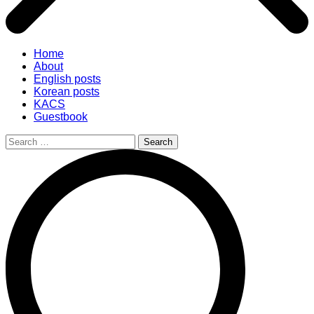
Home
About
English posts
Korean posts
KACS
Guestbook
Search
for: