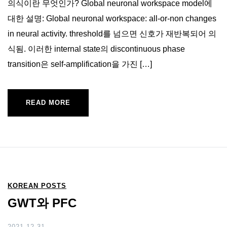
의식이란 무엇인가? Global neuronal workspace model에
대한 설명: Global neuronal workspace: all-or-non changes
in neural activity. threshold를 넘으면 신호가 재반복되어 의
식됨. 이러한 internal state의 discontinuous phase
transition은 self-amplification을 가진 […]
READ MORE
KOREAN POSTS
GWT와 PFC
2021-12-31