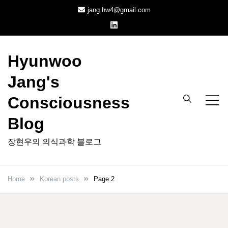
Skip
jang.hw4@gmail.com
to
content
Hyunwoo
Jang's
Consciousness
Blog
장현우의 의식과학 블로그
Home
Korean posts
Page 2