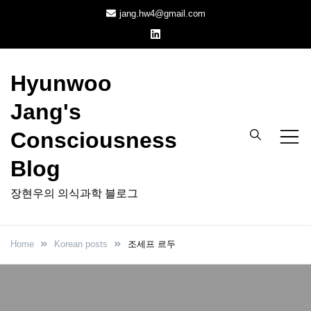
Skip
jang.hw4@gmail.com
to
content
Hyunwoo
Jang's
Consciousness
Blog
장현우의 의식과학 블로그
Home
Korean posts
조세프 르두