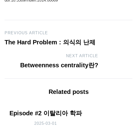
doi:10.3389/fnbeh.2014.00069
Post
PREVIOUS ARTICLE
The Hard Problem : 의식의 난제
navigation
NEXT ARTICLE
Betweenness centrality란?
Related posts
Episode #2 이탈리아 학파
2025-03-01